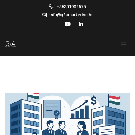
+36301902575
info@g2amarketing.hu