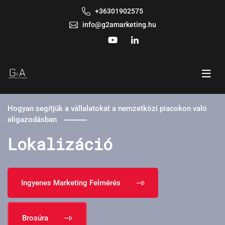
+36301902575
info@g2amarketing.hu
Hogyan segítjük a vállalatokat a nemzetközi piacokon való
eligazodásban
Lokalizáció
Ingyenes Marketing Felmérés
Brosúra