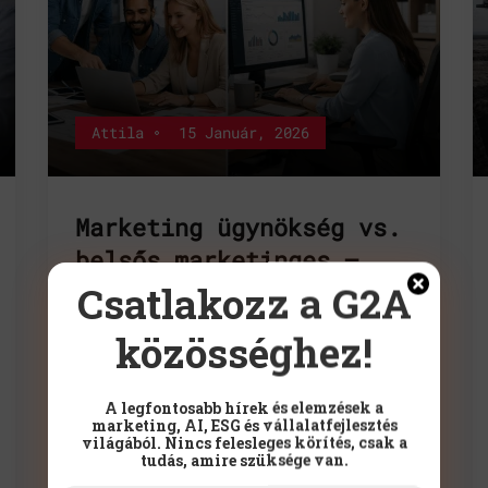
Attila
15 Január, 2026
Marketing ügynökség vs.
belsős marketinges –
Csatlakozz a G2A
mikor, melyik a jobb
döntés?
közösséghez!
Marketing ügynökség vs. belsős
marketingesMikor, melyik a jobb
A legfontosabb hírek és elemzések a
marketing, AI, ESG és vállalatfejlesztés
döntés?Kevés kérdés vált ki
világából. Nincs felesleges körítés, csak a
akkora bizonytalanságot a
tudás, amire szüksége van.