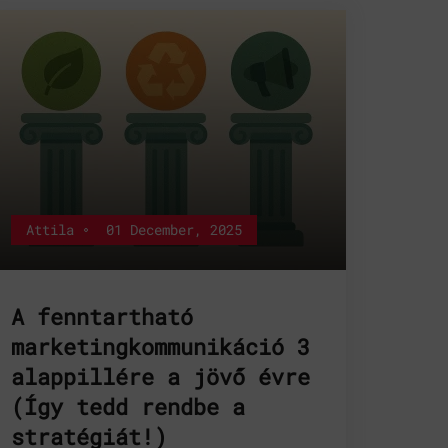
Attila
01 December, 2025
A fenntartható
marketingkommunikáció 3
alappillére a jövő évre
(Így tedd rendbe a
stratégiát!)