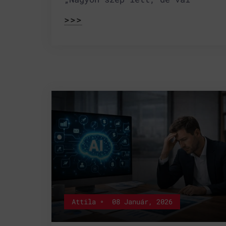
>>>
Attila
08 Január, 2026