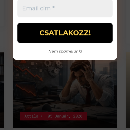
cégvezetőkben, mint ez:belsős
marketingest veg
>>>
Nem spamelünk!
Attila
05 Január, 2026