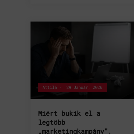
Attila
29 Január, 2026
Miért bukik el a
legtöbb
„marketingkampány”,