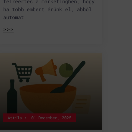
félreértés a marketingben, hogy
ha több embert érünk el, abból
automat
>>>
Attila
01 December, 2025