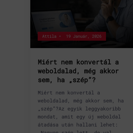
Attila
19 Január, 2026
Miért nem konvertál a
weboldalad, még akkor
sem, ha „szép”?
Miért nem konvertál a
weboldalad, még akkor sem, ha
„szép”?Az egyik leggyakoribb
mondat, amit egy új weboldal
átadása után hallani lehet:
„Nagyon szép lett, de val