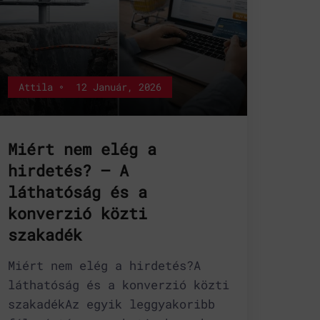
Attila
12 Január, 2026
Miért nem elég a
hirdetés? – A
láthatóság és a
konverzió közti
szakadék
Miért nem elég a hirdetés?A
láthatóság és a konverzió közti
szakadékAz egyik leggyakoribb