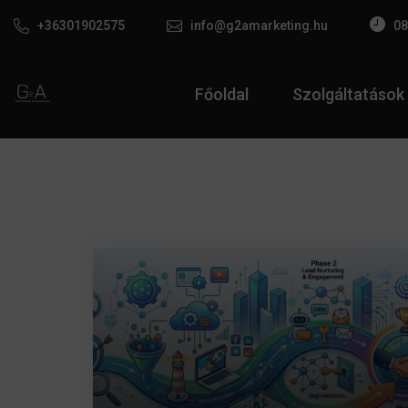
+36301902575
info@g2amarketing.hu
08
Főoldal
Szolgáltatások