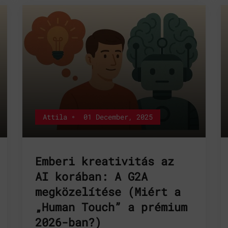
Attila
01 December, 2025
Emberi kreativitás az
AI korában: A G2A
megközelítése (Miért a
„Human Touch” a prémium
2026-ban?)