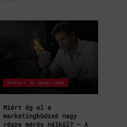
Attila
22 Január, 2026
Miért ég el a
marketingbüdzsé nagy
része mérés nélkül? – A