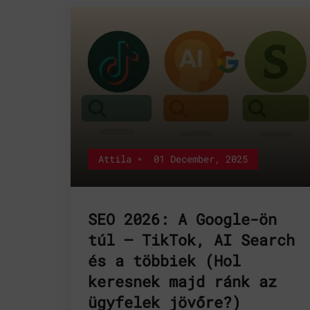
Attila
01 December, 2025
SEO 2026: A Google-ön
túl – TikTok, AI Search
és a többiek (Hol
keresnek majd ránk az
ügyfelek jövőre?)