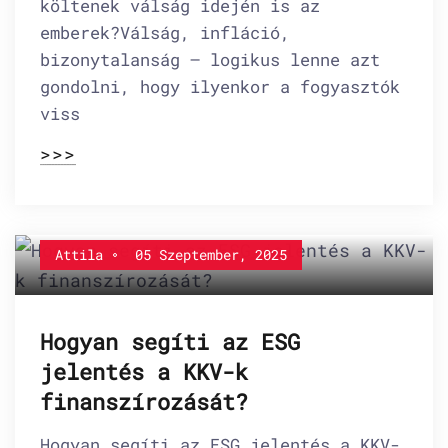
költenek válság idején is az
emberek?Válság, infláció,
bizonytalanság – logikus lenne azt
gondolni, hogy ilyenkor a fogyasztók
viss
>>>
Attila
05 Szeptember, 2025
Hogyan segíti az ESG
jelentés a KKV-k
finanszírozását?
Hogyan segíti az ESG jelentés a KKV-