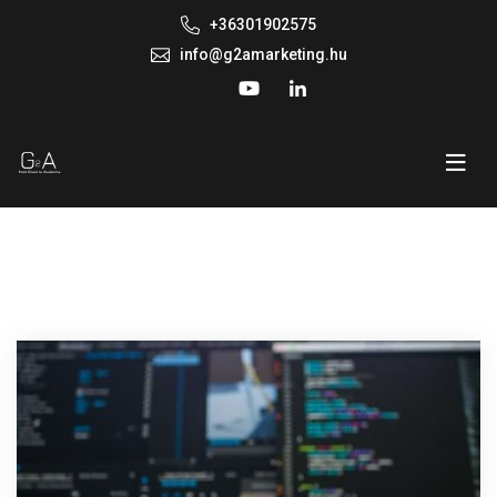
+36301902575
info@g2amarketing.hu