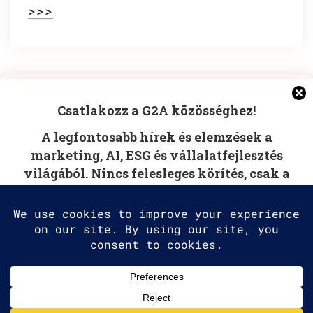
>>>
Manage Cookie Consent
1
…
4
5
Csatlakozz a G2A közösséghez!
To provide the best experiences, we use technologies like
A legfontosabb hírek és elemzések a
cookies to store and/or access device information.
Consenting to these technologies will allow us to process
marketing, AI, ESG és vállalatfejlesztés
data such as browsing behavior or unique IDs on this site.
világából. Nincs felesleges körítés, csak a
Not consenting or withdrawing consent, may adversely
affect certain features and functions.
tudás, amire szüksége van.
Accept
Deny
2025 G2A Marketing Pécs
View preferences
Minden jog fenntartva. | All rights