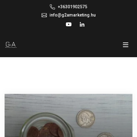
+36301902575
info@g2amarketing.hu