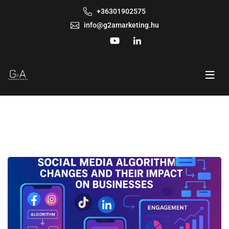
+36301902575
info@g2amarketing.hu