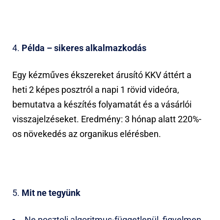
Példa – sikeres alkalmazkodás
Egy kézműves ékszereket árusító KKV áttért a
heti 2 képes posztról a napi 1 rövid videóra,
bemutatva a készítés folyamatát és a vásárlói
visszajelzéseket. Eredmény: 3 hónap alatt 220%-
os növekedés az organikus elérésben.
Mit ne tegyünk
Ne posztolj algoritmus-függetlenül, figyelmen