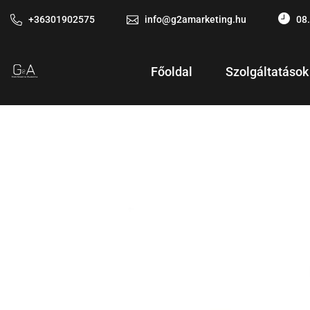
+36301902575
info@g2amarketing.hu
08.
Főoldal
Szolgáltatások