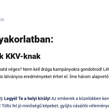
025
yakorlatban:
ák KKV-knak
zséd véges? Nem kell drága kampányokra gondolnod! Léte
is látványos eredményeket érhet el. Íme három alapvető
: Legyél Te a helyi király!
Az emberek a közelükben kere
 Tölts fel jó minőségű képeket, gyűjts vásárlói véleménye