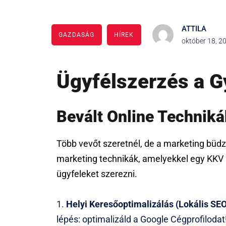
ATTILA
GAZDASÁG
HÍREK
október 18, 2
Ügyfélszerzés a G
Bevált Online Technik
Több vevőt szeretnél, de a marketing büd
marketing technikák, amelyekkel egy KKV 
ügyfeleket szerezni.
Helyi Keresőoptimalizálás (Lokális SEO)
lépés: optimalizáld a Google Cégprofilodat!