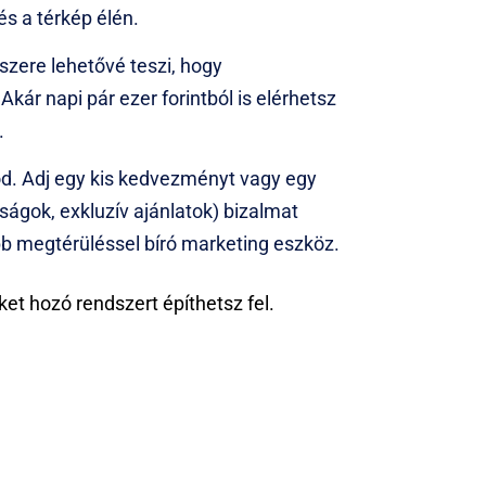
és a térkép élén.
szere lehetővé teszi, hogy
kár napi pár ezer forintból is elérhetsz
.
sod. Adj egy kis kedvezményt vagy egy
nságok, exkluzív ajánlatok) bizalmat
bb megtérüléssel bíró marketing eszköz.
et hozó rendszert építhetsz fel.