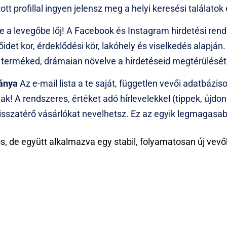
tt profillal ingyen jelensz meg a helyi keresési találatok 
 a levegőbe lőj! A Facebook és Instagram hirdetési rend
et kor, érdeklődési kör, lakóhely és viselkedés alapján. A
a terméked, drámaian növelve a hirdetéseid megtérülését
bánya
Az e-mail lista a te saját, független vevői adatbázi
ak! A rendszeres, értéket adó hírlevelekkel (tippek, újdo
 visszatérő vásárlókat nevelhetsz. Ez az egyik legmagasa
 de együtt alkalmazva egy stabil, folyamatosan új vevők