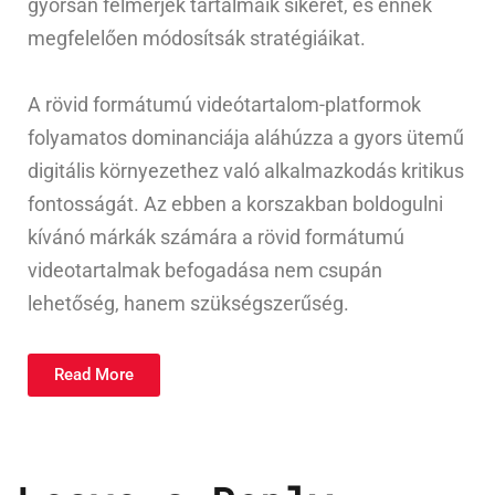
gyorsan felmérjék tartalmaik sikerét, és ennek
megfelelően módosítsák stratégiáikat.
A rövid formátumú videótartalom-platformok
folyamatos dominanciája aláhúzza a gyors ütemű
digitális környezethez való alkalmazkodás kritikus
fontosságát. Az ebben a korszakban boldogulni
kívánó márkák számára a rövid formátumú
videotartalmak befogadása nem csupán
lehetőség, hanem szükségszerűség.
Read More