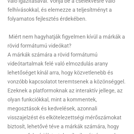
való igazításával. Vonja be a cselekvésre való
felhívásokkal, és elemezze a teljesítményt a
folyamatos fejlesztés érdekében.
Miért nem hagyhatják figyelmen kívül a márkák a
rövid formátumú videókat?
A márkák számára a rövid formátumú
videótartalmak felé való elmozdulás arany
lehetőséget kínál arra, hogy közvetlenebb és
vonzóbb kapcsolatot teremtsenek a közönséggel.
Ezeknek a platformoknak az interaktív jellege, az
olyan funkciókkal, mint a kommentek,
megosztások és kedvelések, azonnali
visszajelzést és elkötelezettségi mérőszámokat
biztosít, lehetővé téve a márkák számára, hogy