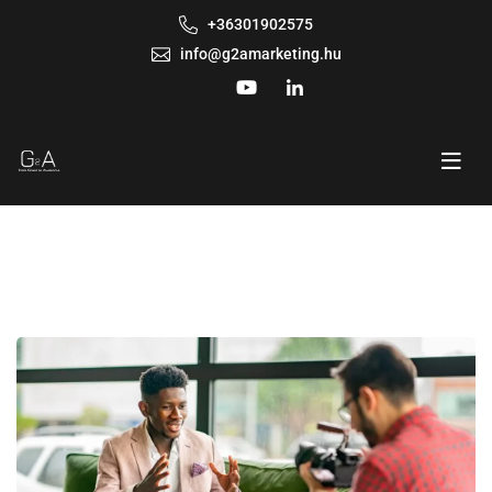
+36301902575
info@g2amarketing.hu