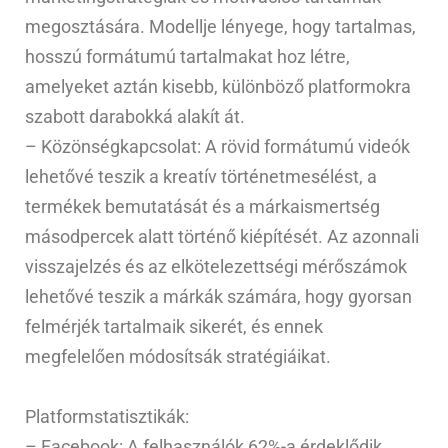
megosztására. Modellje lényege, hogy tartalmas,
hosszú formátumú tartalmakat hoz létre,
amelyeket aztán kisebb, különböző platformokra
szabott darabokká alakít át.
– Közönségkapcsolat: A rövid formátumú videók
lehetővé teszik a kreatív történetmesélést, a
termékek bemutatását és a márkaismertség
másodpercek alatt történő kiépítését. Az azonnali
visszajelzés és az elkötelezettségi mérőszámok
lehetővé teszik a márkák számára, hogy gyorsan
felmérjék tartalmaik sikerét, és ennek
megfelelően módosítsák stratégiáikat.
Platformstatisztikák:
– Facebook: A felhasználók 62%-a érdeklődik