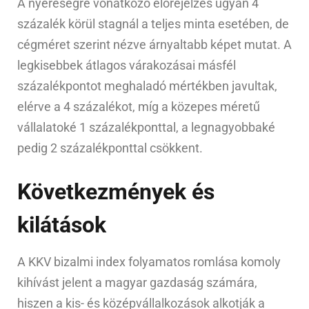
A nyereségre vonatkozó előrejelzés ugyan 4
százalék körül stagnál a teljes minta esetében, de
cégméret szerint nézve árnyaltabb képet mutat. A
legkisebbek átlagos várakozásai másfél
százalékpontot meghaladó mértékben javultak,
elérve a 4 százalékot, míg a közepes méretű
vállalatoké 1 százalékponttal, a legnagyobbaké
pedig 2 százalékponttal csökkent.
Következmények és
kilátások
A KKV bizalmi index folyamatos romlása komoly
kihívást jelent a magyar gazdaság számára,
hiszen a kis- és középvállalkozások alkotják a