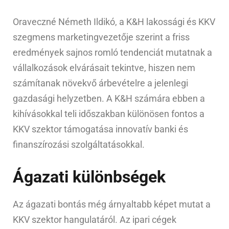
Oraveczné Németh Ildikó, a K&H lakossági és KKV
szegmens marketingvezetője szerint a friss
eredmények sajnos romló tendenciát mutatnak a
vállalkozások elvárásait tekintve, hiszen nem
számítanak növekvő árbevételre a jelenlegi
gazdasági helyzetben. A K&H számára ebben a
kihívásokkal teli időszakban különösen fontos a
KKV szektor támogatása innovatív banki és
finanszírozási szolgáltatásokkal.
Ágazati különbségek
Az ágazati bontás még árnyaltabb képet mutat a
KKV szektor hangulatáról. Az ipari cégek