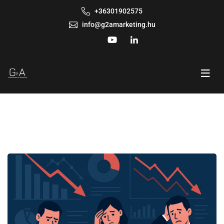
+36301902575
info@g2amarketing.hu