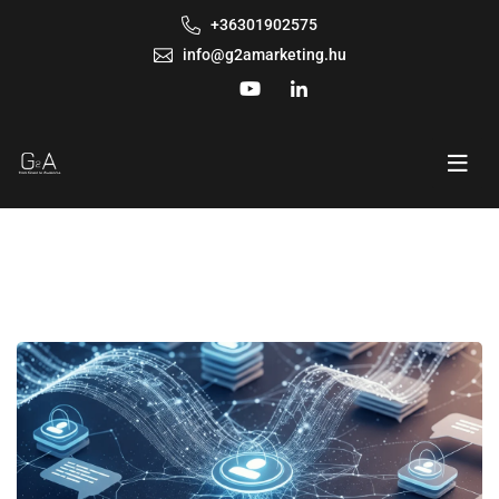
+36301902575
info@g2amarketing.hu