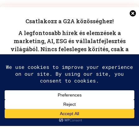
Manage Cookie Consent
POST COMMENT
Csatlakozz a G2A közösséghez!
To provide the best experiences, we use technologies like
A legfontosabb hírek és elemzések a
cookies to store and/or access device information.
Consenting to these technologies will allow us to process
marketing, AI, ESG és vállalatfejlesztés
data such as browsing behavior or unique IDs on this site.
világából. Nincs felesleges körítés, csak a
Not consenting or withdrawing consent, may adversely
affect certain features and functions.
tudás, amire szüksége van.
Accept
Deny
2025 G2A Marketing Pécs
View preferences
Minden jog fenntartva. | All rights
Nem spamelünk!
Cookie Policy
reserved.
Adatvédelmi Irányelvek
|
Privacy
Policy