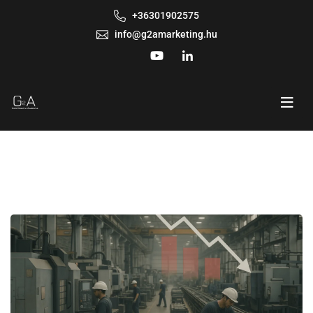
+36301902575
info@g2amarketing.hu