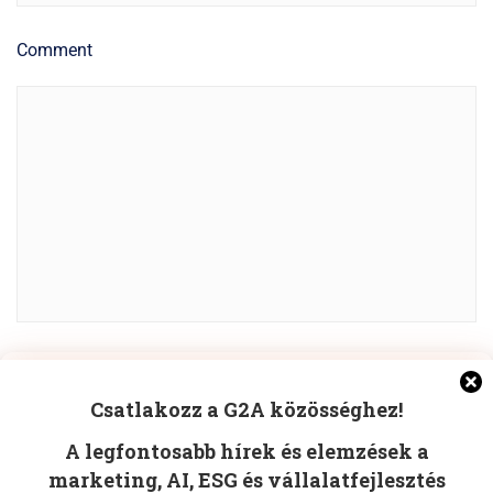
Comment
Manage Cookie Consent
POST COMMENT
Csatlakozz a G2A közösséghez!
To provide the best experiences, we use technologies like
A legfontosabb hírek és elemzések a
cookies to store and/or access device information.
Consenting to these technologies will allow us to process
marketing, AI, ESG és vállalatfejlesztés