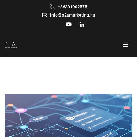
+36301902575
info@g2amarketing.hu