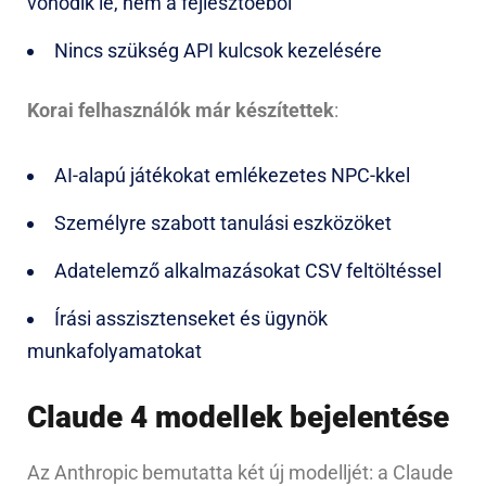
vonódik le, nem a fejlesztőéből
Nincs szükség API kulcsok kezelésére
Korai felhasználók már készítettek
:
AI-alapú játékokat emlékezetes NPC-kkel
Személyre szabott tanulási eszközöket
Adatelemző alkalmazásokat CSV feltöltéssel
Írási asszisztenseket és ügynök
munkafolyamatokat
Claude 4 modellek bejelentése
Az Anthropic bemutatta két új modelljét: a Claude