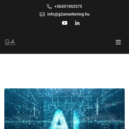
+36301902575
info@g2amarketing.hu