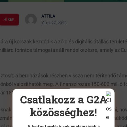
ATTILA
HÍREK
július 27, 2025
a új korszak kezdődik a zöld és digitális átállás terüle
lliárd forintos támogatás áll rendelkezésre, amely az Eu
tosít: a beruházások részben vissza nem térítendő tám
nből valósíthatók meg. A finanszírozás 150-600 millió fori
180 millió forint is lehet.
Csatlakozz a G2A
közösséghez!
oknak szól, amelyek versenyelőnyt tudnak felmutatni, nö
ezményes hitelre beszállítóként vagy exportőrként műkö
zárt üzleti évvel rendelkeznek, és nettó árbevételük az e
A legfontosabb hírek és elemzések a