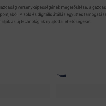
gazdaság versenyképességének megerősítése, a gazdasá
ontjából. A zöld és digitális átállás együttes támogatás
nálják az új technológiák nyújtotta lehetőségeket.
Email