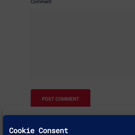
Comment
POST COMMENT
To provide the best experiences, we use technologies like c
and/or access device information. Consenting to these techn