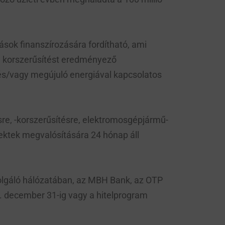
ások finanszírozására fordítható, ami
iai korszerűsítést eredményező
és/vagy megújuló energiával kapcsolatos
ésre, -korszerűsítésre, elektromosgépjármű-
jektek megvalósítására 24 hónap áll
zolgáló hálózatában, az MBH Bank, az OTP
6. december 31-ig vagy a hitelprogram