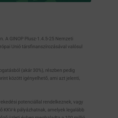
tén. A GINOP Plusz-1.4.5-25 Nemzeti
rópai Unió társfinanszírozásával valósul
ogatásból (akár 30%), részben pedig
nt között igényelhető, ami azt jelenti,
vekedési potenciállal rendelkeznek, vagy
dő KKV-k pályázhatnak, amelyek legalább
lőző üzleti évben meghaladta a 100 millió