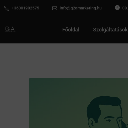
+36301902575
info@g2amarketing.hu
08.
Főoldal
Szolgáltatások