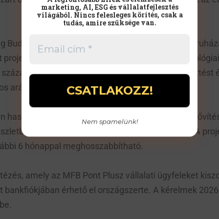
marketing, AI, ESG és vállalatfejlesztés
világából. Nincs felesleges körítés, csak a
tudás, amire szüksége van.
ólag Budapesten kívüli településeken megvalósuló beruház
ott projekteknek kötelezően tartalmazniuk kell technológ
 százalékában, valamint infokommunikációs fejlesztést 
os arányban.
n használható fel: ingatlanépítésre, -átalakításra, -bővít
Nem spamelünk!
etbeszerzésre, sőt akár kísérleti fejlesztésre is. A pro
vábbi 6 hónappal meghosszabbítható.
ézés, amely az MFB Pont Plusz vállalati ügyfeleket kis
lt bankfiókjában érhető el országszerte. A kérelmek 202
be.