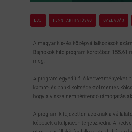
ESG
FENNTARTHATÓSÁG
GAZDASÁG
A magyar kis- és középvállalkozások számár
Bajnokok hitelprogram keretében 155,61 mi
meg.
A program egyedülálló kedvezményeket biz
kamat- és banki költségektől mentes kölcsö
hogy a vissza nem térítendő támogatás akár 
A program kifejezetten azoknak a vállalat
képesek a külpiacon terjeszkedni. A kedv
öt munkavállalót foglalkoztatnak, három le