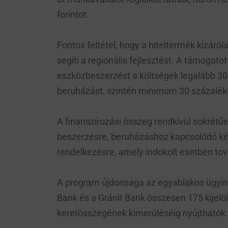
forintot.
Fontos feltétel, hogy a hiteltermék kizár
segíti a regionális fejlesztést. A támogat
eszközbeszerzést a költségek legalább 30
beruházást, szintén minimum 30 százalék
A finanszírozási összeg rendkívül sokrétűe
beszerzésre, beruházáshoz kapcsolódó készl
rendelkezésre, amely indokolt esetben to
A program újdonsága az egyablakos ügyint
Bank és a Gránit Bank összesen 175 kijelö
keretösszegének kimerüléséig nyújthatók 