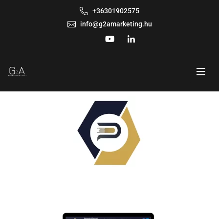
+36301902575
info@g2amarketing.hu