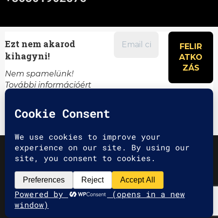
Ezt nem akarod
kihagyni!
Nem spamelünk!
További információért
olvasd el az
Adatvédelmi
irányelveket
.
2025 G2A Marketing Pécs
Minden jog fenntartva. | All rights
reserved.