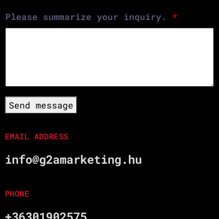
Please summarize your inquiry.
*
Send message
EMAIL ADDRESS
info@g2amarketing.hu
PHONE
+36301902575